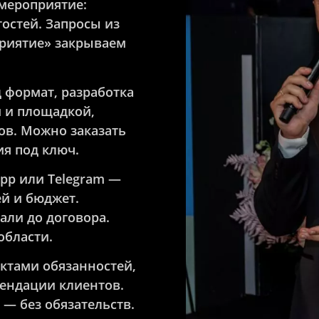
мероприятие:
остей. Запросы из
риятие» закрываем
 формат, разработка
 и площадкой,
ов. Можно заказать
ия под ключ.
pp или Telegram —
ей и бюджет.
али до договора.
области.
нктами обязанностей,
мендации клиентов.
 — без обязательств.