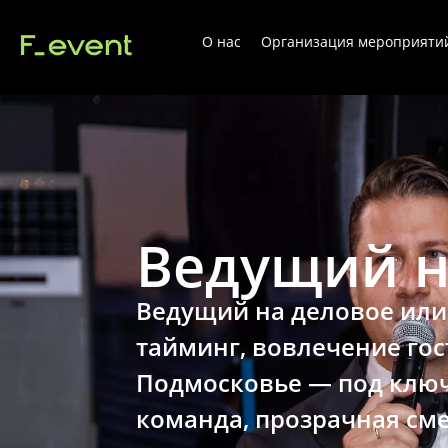
О нас
Организация мероприяти
Ведущий н
Ведущий на деловое или
тайминг, вовлечение гос
Подмосковье — под ключ 
команда, прозрачная сме