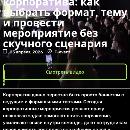
корпоратива: как
выбрать формат, тему
и провести
мероприятие без
скучного сценария
23 апреля, 2026
F-event
Смотреть видео
отреть
наши
ейсы
Корпоратив давно перестал быть просто банкетом с
ведущим и формальными тостами. Сегодня
корпоративные мероприятия решают сразу
несколько задач: помогают снять напряжение,
усиливают связи внутри команды, дают сотрудникам
повод увидеть друг друга вне рабочих ролей и