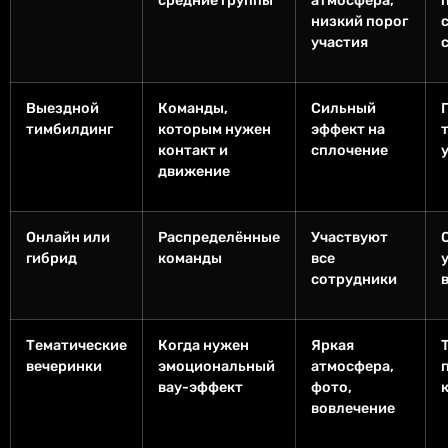
средние группы
атмосфера,
низкий порог
участия
Выездной
Команды,
Сильный
тимбилдинг
которым нужен
эффект на
контакт и
сплочение
движение
Онлайн или
Распределённые
Участвуют
гибрид
команды
все
сотрудники
Тематические
Когда нужен
Яркая
вечеринки
эмоциональный
атмосфера,
вау-эффект
фото,
вовлечение