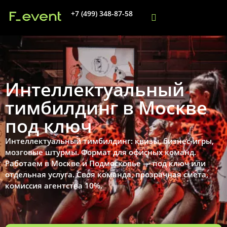
+7 (499) 348-87-58
Интеллектуальный
тимбилдинг в Москве
под ключ
Интеллектуальный тимбилдинг: квизы, бизнес-игры,
мозговые штурмы. Формат для офисных команд.
Работаем в Москве и Подмосковье — под ключ или
отдельная услуга. Своя команда, прозрачная смета,
комиссия агентства 10%.