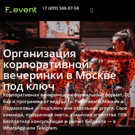
+7 (499) 348-87-58
Организация
корпоративной
вечеринки в Москве
под ключ
Корпоративная вечеринка: неформальный формат, DJ,
бар и программа от ведущего. Работаем в Москве и
Подмосковье — под ключ или отдельная услуга. Своя
команда, прозрачная смета, комиссия агентства 10%.
Бесплатная консультация и расчёт бюджета — в
WhatsApp или Telegram.