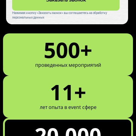
Нажимая кнопку «Заказать звонок» вы соглашаетесь на обработку
персональных данных
500+
проведенных мероприятий
11+
лет опыта в event сфере
20.000