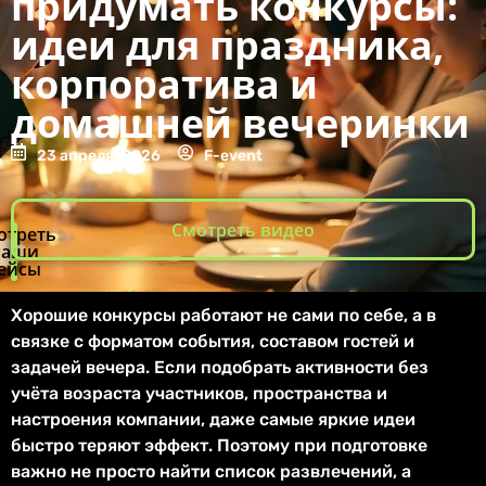
придумать конкурсы:
идеи для праздника,
корпоратива и
домашней вечеринки
23 апреля, 2026
F-event
Смотреть видео
отреть
наши
ейсы
Хорошие конкурсы работают не сами по себе, а в
связке с форматом события, составом гостей и
задачей вечера. Если подобрать активности без
учёта возраста участников, пространства и
настроения компании, даже самые яркие идеи
быстро теряют эффект. Поэтому при подготовке
важно не просто найти список развлечений, а