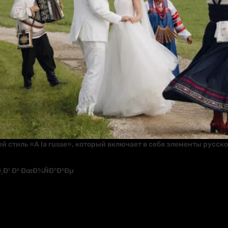
стиль «A la russe», который включает в себя элементы русско
¸Ð¹ Ð² ÐœÐ¾ÑÐºÐ²Ðµ