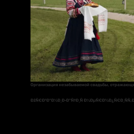
Организация незабываемой свадьбы, отражающей 
ÐžÑ€Ð³Ð°Ð½Ð¸Ð·Ð°Ñ†Ð¸Ñ Ð¼ÐµÑ€Ð¾Ð¿Ñ€Ð¸ÑÑ‚Ð